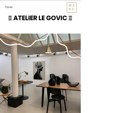
ME
Panier
NU
ATELIER LE GOVIC
E
E